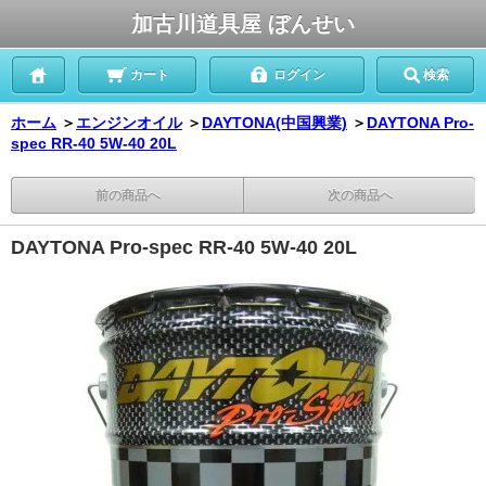
加古川道具屋 ぼんせい
カート
ログイン
検索
ホーム
＞
エンジンオイル
＞
DAYTONA(中国興業)
＞
DAYTONA Pro-
spec RR-40 5W-40 20L
前の商品へ
次の商品へ
DAYTONA Pro-spec RR-40 5W-40 20L