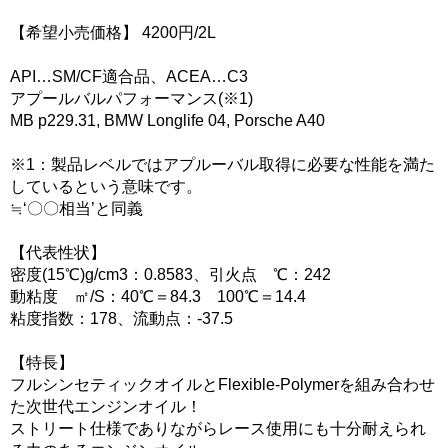
【希望小売価格】 4200円/2L
API…SM/CF適合品、ACEA…C3
アプールバルパフォーマンス(※1)
MB p229.31, BMW Longlife 04, Porsche A40
※1：製品レベルではアプルーバル取得に必要な性能を満た
しているという意味です。
≒‘〇〇相当’と同義
【代表性状】
密度(15℃)g/cm3：0.8583、引火点 ℃：242
動粘度 ㎡/S：40℃＝84.3 100℃＝14.4
粘度指数：178、流動点：-37.5
【特長】
フルシンセティックオイルとFlexible-Polymerを組み合わせ
た次世代エンジンオイル！
ストリート仕様でありながらレース使用にも十分耐えられ